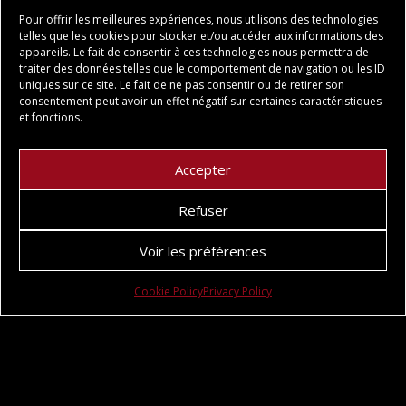
de
de
Pour offrir les meilleures expériences, nous utilisons des technologies
prix :
prix :
telles que les cookies pour stocker et/ou accéder aux informations des
14,00 €
8,20 €
appareils. Le fait de consentir à ces technologies nous permettra de
traiter des données telles que le comportement de navigation ou les ID
à
à
uniques sur ce site. Le fait de ne pas consentir ou de retirer son
27,00 €
16,00 €
consentement peut avoir un effet négatif sur certaines caractéristiques
Moulages
et fonctions.
Accepter
Refuser
Voir les préférences
RUPTURE DE STOCK
Cookie Policy
Privacy Policy