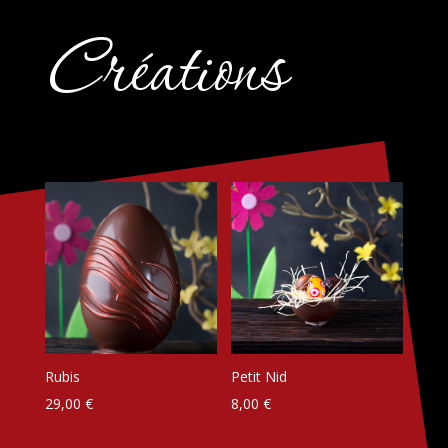
Créations
Rubis
Petit Nid
29,00
€
8,00
€