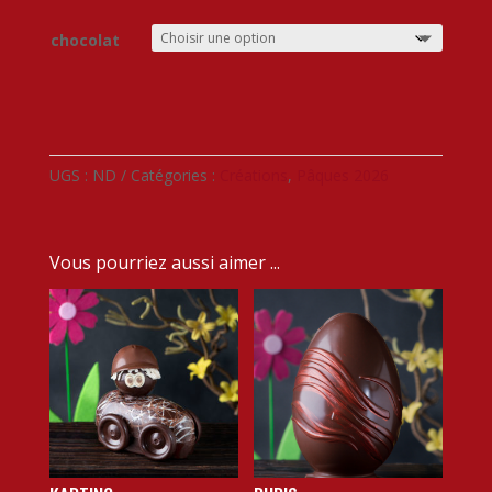
chocolat
A
l
UGS :
ND
Catégories :
Créations
,
Pâques 2026
t
e
r
n
Vous pourriez aussi aimer ...
a
t
i
v
e
: