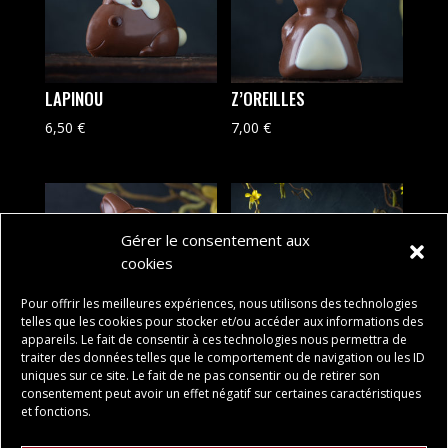
LAPINOU
Z’OREILLES
6,50
€
7,00
€
Gérer le consentement aux
cookies
Pour offrir les meilleures expériences, nous utilisons des technologies
telles que les cookies pour stocker et/ou accéder aux informations des
appareils. Le fait de consentir à ces technologies nous permettra de
traiter des données telles que le comportement de navigation ou les ID
NOISETTE
FAMILLE DES RIGOLOS
uniques sur ce site. Le fait de ne pas consentir ou de retirer son
consentement peut avoir un effet négatif sur certaines caractéristiques
12,50
€
18,00
€
et fonctions.