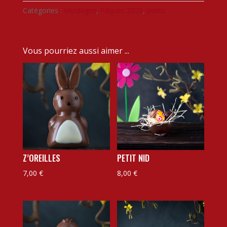
t
Lapinou
Catégories :
Moulages
,
Pâques 2026
,
petits
e
r
n
Vous pourriez aussi aimer ...
a
t
i
v
e
:
Z’OREILLES
PETIT NID
7,00
€
8,00
€