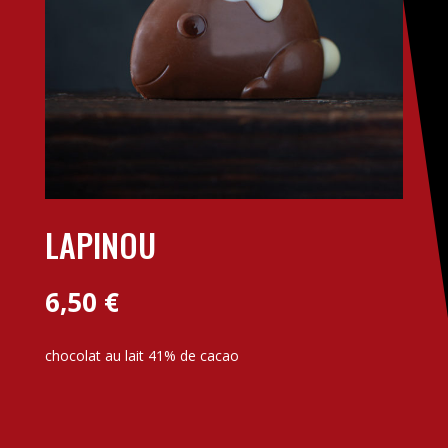
LAPINOU
6,50
€
chocolat au lait 41% de cacao
A
quantité
l
de