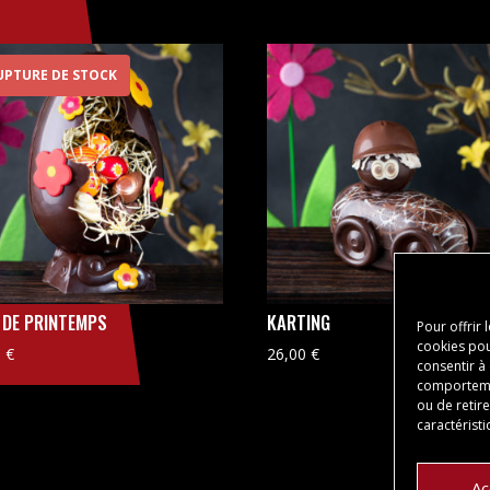
UPTURE DE STOCK
 DE PRINTEMPS
KARTING
Pour offrir 
cookies pou
0
€
26,00
€
consentir à
comportemen
ou de retir
caractéristi
Ac