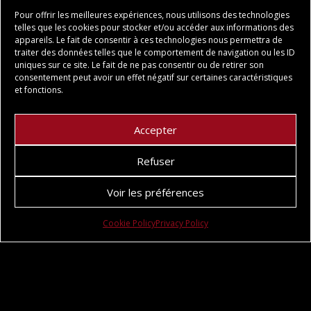
de
de
Pour offrir les meilleures expériences, nous utilisons des technologies
prix :
prix :
telles que les cookies pour stocker et/ou accéder aux informations des
14,00 €
8,20 €
appareils. Le fait de consentir à ces technologies nous permettra de
traiter des données telles que le comportement de navigation ou les ID
à
à
uniques sur ce site. Le fait de ne pas consentir ou de retirer son
27,00 €
16,00 €
consentement peut avoir un effet négatif sur certaines caractéristiques
Moulages
et fonctions.
Accepter
Refuser
Voir les préférences
RUPTURE DE STOCK
Cookie Policy
Privacy Policy