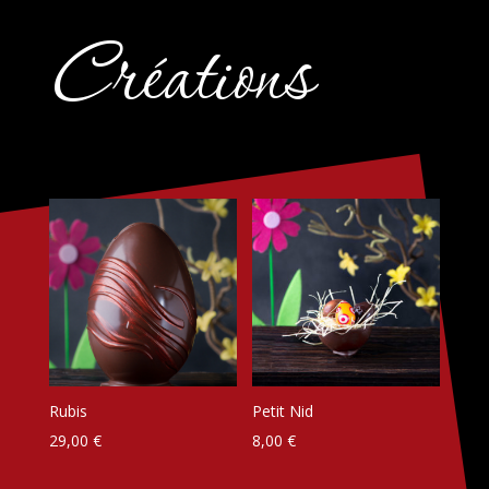
Créations
Rubis
Petit Nid
29,00
€
8,00
€