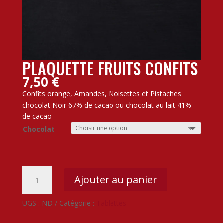
PLAQUETTE FRUITS CONFITS
7,50
€
Confits orange, Amandes, Noisettes et Pistaches
chocolat Noir 67% de cacao ou chocolat au lait 41%
de cacao
Chocolat
quantité
Ajouter au panier
de
Plaquette
A
UGS :
ND
Catégorie :
Tablettes
Fruits
l
Confits
t