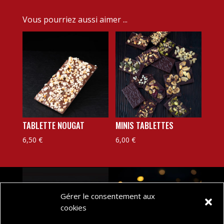
e
Vous pourriez aussi aimer ...
r
n
a
t
i
v
e
:
TABLETTE NOUGAT
MINIS TABLETTES
6,50
€
6,00
€
Gérer le consentement aux
cookies