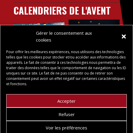
CALENDRIERS DE L'AVENT
Gérer le consentement aux
cookies
Pour offrir les meilleures expériences, nous utilisons des technologies
telles que les cookies pour stocker et/ou accéder aux informations des
appareils. Le fait de consentir à ces technologies nous permettra de
traiter des données telles que le comportement de navigation ou les ID
uniques sur ce site. Le fait de ne pas consentir ou de retirer son
Calendrier de l’Avent
Calendrier de l’Avent –
consentement peut avoir un effet négatif sur certaines caractéristiques
Bonbons Chocolat
et fonctions.
16,50
€
24,50
€
Accepter
Refuser
Voir les préférences