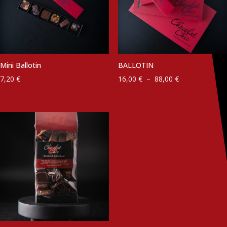
Mini Ballotin
BALLOTIN
Plage
7,20
€
16,00
€
–
88,00
€
de
prix :
16,00 €
à
88,00 €