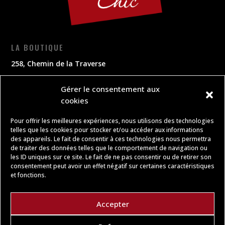
LA BOUTIQUE
258, Chemin de la Traverse
67420 Plaine
Gérer le consentement aux
cookies
CONTACT
Pour offrir les meilleures expériences, nous utilisons des technologies
03 88 97 60 73
telles que les cookies pour stocker et/ou accéder aux informations
contact.chocolatchic@gmail.com
des appareils. Le fait de consentir à ces technologies nous permettra
de traiter des données telles que le comportement de navigation ou
les ID uniques sur ce site. Le fait de ne pas consentir ou de retirer son
OUVERT
consentement peut avoir un effet négatif sur certaines caractéristiques
et fonctions.
du Mardi au Samedi
9h00 – 12h00
Accepter
14h00 – 17h00