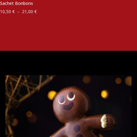
Sachet Bonbons
Plage
10,50
€
–
21,00
€
de
prix :
10,50 €
à
21,00 €